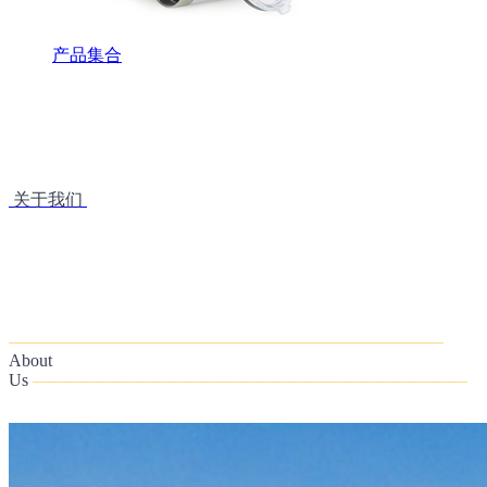
产品集合
关于我们
—————————————————————————
About
Us
——
—
——————————————————————